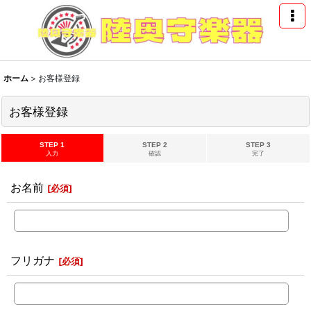
ホーム
>
お客様登録
お客様登録
STEP 1
STEP 2
STEP 3
入力
確認
完了
お名前
[
必須
]
フリガナ
[
必須
]