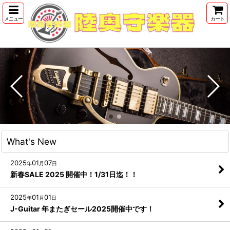
メニュー
カート
What's New
2025
01
07
年
月
日
新春SALE 2025 開催中！1/31日迄！！
2025
01
01
年
月
日
J-Guitar 年またぎセール2025開催中です！