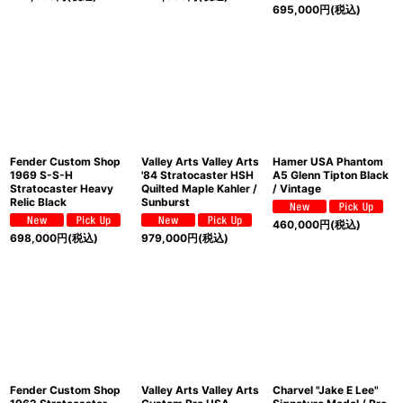
695,000
円
(税込)
Fender Custom Shop
Valley Arts Valley Arts
Hamer USA Phantom
1969 S-S-H
'84 Stratocaster HSH
A5 Glenn Tipton Black
Stratocaster Heavy
Quilted Maple Kahler /
/ Vintage
Relic Black
Sunburst
460,000
円
(税込)
698,000
円
(税込)
979,000
円
(税込)
Fender Custom Shop
Valley Arts Valley Arts
Charvel "Jake E Lee"