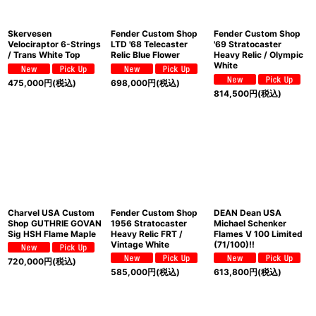
Skervesen
Fender Custom Shop
Fender Custom Shop
Velociraptor 6-Strings
LTD '68 Telecaster
'69 Stratocaster
/ Trans White Top
Relic Blue Flower
Heavy Relic / Olympic
White
475,000
円
(税込)
698,000
円
(税込)
814,500
円
(税込)
Charvel USA Custom
Fender Custom Shop
DEAN Dean USA
Shop GUTHRIE GOVAN
1956 Stratocaster
Michael Schenker
Sig HSH Flame Maple
Heavy Relic FRT /
Flames V 100 Limited
Vintage White
(71/100)!!
720,000
円
(税込)
585,000
円
(税込)
613,800
円
(税込)