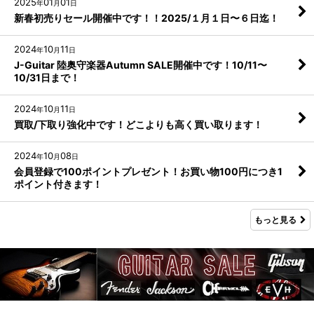
2025
01
01
年
月
日
新春初売りセール開催中です！！2025/１月１日〜６日迄！
2024
10
11
年
月
日
J-Guitar 陸奥守楽器Autumn SALE開催中です！10/11〜
10/31日まで！
2024
10
11
年
月
日
買取/下取り強化中です！どこよりも高く買い取ります！
2024
10
08
年
月
日
会員登録で100ポイントプレゼント！お買い物100円につき1
ポイント付きます！
もっと見る