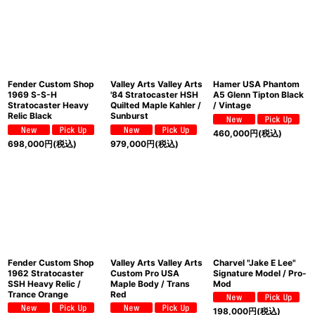
Fender Custom Shop
Valley Arts Valley Arts
Hamer USA Phantom
1969 S-S-H
'84 Stratocaster HSH
A5 Glenn Tipton Black
Stratocaster Heavy
Quilted Maple Kahler /
/ Vintage
Relic Black
Sunburst
460,000
円
(税込)
698,000
円
(税込)
979,000
円
(税込)
Fender Custom Shop
Valley Arts Valley Arts
Charvel "Jake E Lee"
1962 Stratocaster
Custom Pro USA
Signature Model / Pro-
SSH Heavy Relic /
Maple Body / Trans
Mod
Trance Orange
Red
198,000
円
(税込)