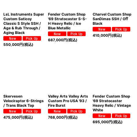
LsL Instruments Super
Fender Custom Shop
Charvel Custom Shop
Custom Saticoy
'69 Stratocaster S-S-
SanDimas SSH / Oﬀ
Classic S Style SSH /
H Heavy Relic / Ice
Black
Age & Rub Through /
Blue Metallic
Aging Black
410,000
円
(税込)
687,000
円
(税込)
550,000
円
(税込)
Skervesen
Valley Arts Valley Arts
Fender Custom Shop
Velociraptor 6-Strings
Custom Pro USA '93 /
'69 Stratocaster
/ Trans Black Top
Fire Burst
Heavy Relic / Vintage
White
475,000
円
(税込)
768,000
円
(税込)
695,000
円
(税込)