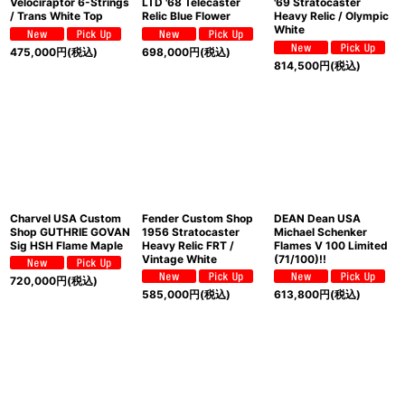
Velociraptor 6-Strings
LTD '68 Telecaster
'69 Stratocaster
/ Trans White Top
Relic Blue Flower
Heavy Relic / Olympic
White
475,000
円
(税込)
698,000
円
(税込)
814,500
円
(税込)
Charvel USA Custom
Fender Custom Shop
DEAN Dean USA
Shop GUTHRIE GOVAN
1956 Stratocaster
Michael Schenker
Sig HSH Flame Maple
Heavy Relic FRT /
Flames V 100 Limited
Vintage White
(71/100)!!
720,000
円
(税込)
585,000
円
(税込)
613,800
円
(税込)