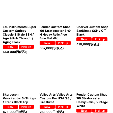
LsL Instruments Super
Fender Custom Shop
Charvel Custom Shop
Custom Saticoy
'69 Stratocaster S-S-
SanDimas SSH / Oﬀ
Classic S Style SSH /
H Heavy Relic / Ice
Black
Age & Rub Through /
Blue Metallic
Aging Black
410,000
円
(税込)
687,000
円
(税込)
550,000
円
(税込)
Skervesen
Valley Arts Valley Arts
Fender Custom Shop
Velociraptor 6-Strings
Custom Pro USA '93 /
'69 Stratocaster
/ Trans Black Top
Fire Burst
Heavy Relic / Vintage
White
475,000
円
(税込)
768,000
円
(税込)