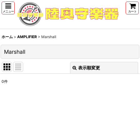
メニュー
カート
ホーム
>
AMPLIFIER
>
Marshall
Marshall
表示順変更
閉じる
0
件
表示数
:
並び順
:
絞り込む