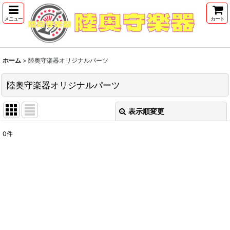
メニュー
カート
ホーム
>
陸奥守楽器オリジナルパーツ
陸奥守楽器オリジナルパーツ
表示順変更
閉じる
0
件
表示数
:
並び順
:
絞り込む