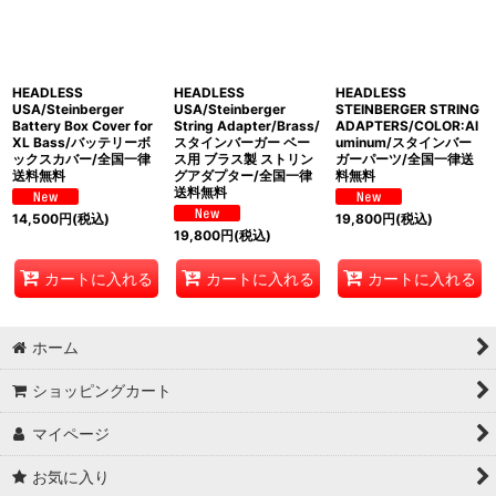
HEADLESS
HEADLESS
HEADLESS
USA/Steinberger
USA/Steinberger
STEINBERGER STRING
Battery Box Cover for
String Adapter/Brass/
ADAPTERS/COLOR:Al
XL Bass/バッテリーボ
スタインバーガー ベー
uminum/スタインバー
ックスカバー/全国一律
ス用 ブラス製 ストリン
ガーパーツ/全国一律送
送料無料
グアダプター/全国一律
料無料
送料無料
14,500
円
(税込)
19,800
円
(税込)
19,800
円
(税込)
カートに入れる
カートに入れる
カートに入れる
ホーム
ショッピングカート
マイページ
お気に入り