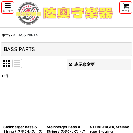
メニュー
カート
ホーム
>
BASS PARTS
BASS PARTS
表示順変更
閉じる
12
件
サブカテゴリ
:
表示数
:
並び順
:
Steinberger Bass 5
Steinberger Bass 4
STEINBERGER/Steinbe
絞り込む
String / ステンレス・ス
String / ステンレス・ス
rger 5-string