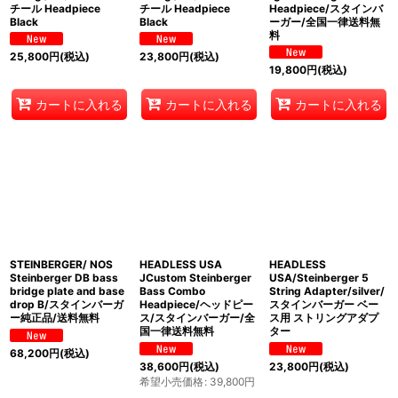
チール Headpiece
チール Headpiece
Headpiece/スタインバ
Black
Black
ーガー/全国一律送料無
料
25,800
円
(税込)
23,800
円
(税込)
19,800
円
(税込)
カートに入れる
カートに入れる
カートに入れる
STEINBERGER/ NOS
HEADLESS USA
HEADLESS
Steinberger DB bass
JCustom Steinberger
USA/Steinberger 5
bridge plate and base
Bass Combo
String Adapter/silver/
drop B/スタインバーガ
Headpiece/ヘッドピー
スタインバーガー ベー
ー純正品/送料無料
ス/スタインバーガー/全
ス用 ストリングアダプ
国一律送料無料
ター
68,200
円
(税込)
38,600
円
(税込)
23,800
円
(税込)
希望小売価格
:
39,800
円