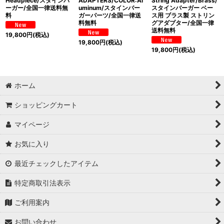
Headpiece/スタインバ
ADAPTERS/COLOR:Al
String Adapter/Brass/
ーガー/全国一律送料無
uminum/スタインバー
スタインバーガー ベー
料
ガーパーツ/全国一律送
ス用 ブラス製 ストリン
料無料
グアダプター/全国一律
送料無料
19,800
円
(税込)
19,800
円
(税込)
19,800
円
(税込)
ホーム
ショッピングカート
マイページ
お気に入り
最近チェックしたアイテム
特定商取引法表示
ご利用案内
お問い合わせ