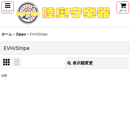
メニュー
カート
ホーム
>
Zippo
>
EVH/Stripe
EVH/Stripe
表示順変更
閉じる
0
件
表示数
:
並び順
:
絞り込む