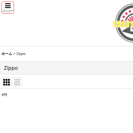
メニュー
ホーム
>
Zippo
Zippo
4
件
サブカテゴリ
:
表示数
: