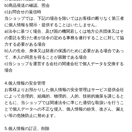
b)商品発送の確認、照会
c)お問合せの返信時
当ショップでは、下記の場合を除いてはお客様の断りなく第三者
に個人情報を開示・提供することはいたしません。
a)法令に基づく場合、及び国の機関若しくは地方公共団体又はそ
の委託を受けた者が法令の定める事務を遂行することに対して協
力する必要がある場合
b)人の生命、身体又は財産の保護のために必要がある場合であっ
て、本人の同意を得ることが困難である場合
c)当ショップを運営する会社の関連会社で個人データを交換する
場合
4.個人情報の安全管理
お客様よりお預かりした個人情報の安全管理はサービス提供会社
によって合理的、組織的、物理的、人的、技術的施策を講じると
ともに、当ショップでは関連法令に準じた適切な取扱いを行うこ
とで個人データへの不正な侵入、個人情報の紛失、改ざん、漏え
い等の危険防止に努めます。
5.個人情報の訂正、削除