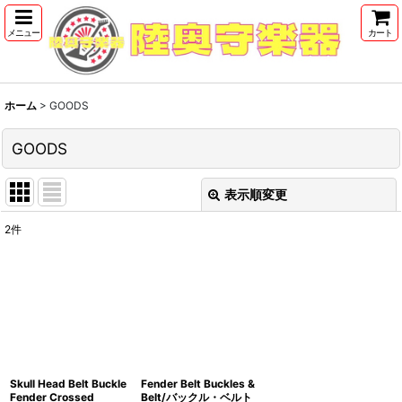
メニュー
カート
ホーム
>
GOODS
GOODS
表示順変更
閉じる
2
件
サブカテゴリ
:
表示数
:
並び順
:
Skull Head Belt Buckle
Fender Belt Buckles &
絞り込む
Fender Crossed
Belt/バックル・ベルト