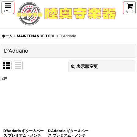
メニュー
カート
ホーム
>
MAINTENANCE TOOL
>
D'Addario
D'Addario
表示順変更
閉じる
2
件
表示数
:
並び順
:
絞り込む
D'Addario ギター＆ベー
D'Addario ギター＆ベー
ス プレミアム・メンテ
ス プレミアム・メンテ