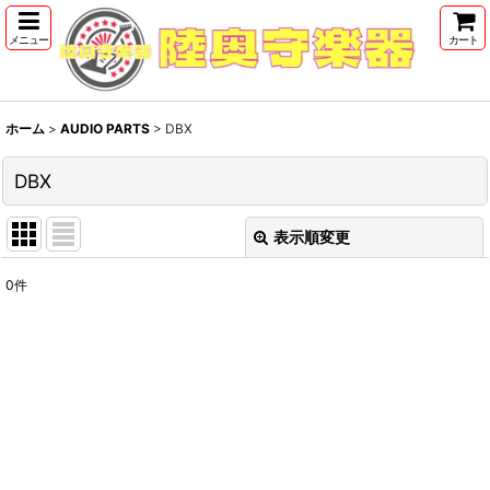
メニュー
カート
ホーム
>
AUDIO PARTS
>
DBX
DBX
表示順変更
閉じる
0
件
表示数
:
並び順
:
絞り込む