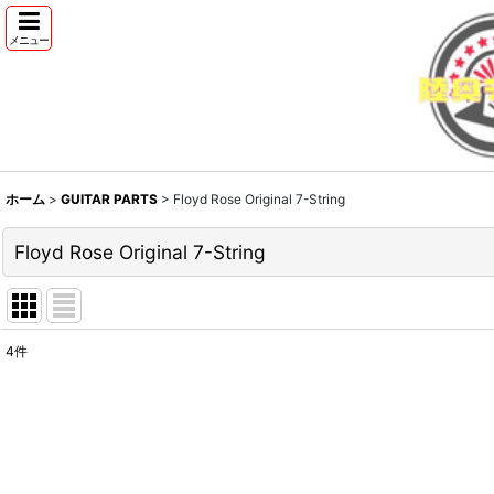
メニュー
ホーム
>
GUITAR PARTS
>
Floyd Rose Original 7-String
Floyd Rose Original 7-String
4
件
表示数
:
並び順
: