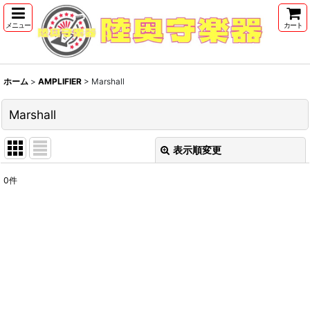
メニュー
カート
ホーム
>
AMPLIFIER
>
Marshall
Marshall
表示順変更
閉じる
0
件
表示数
:
並び順
:
絞り込む