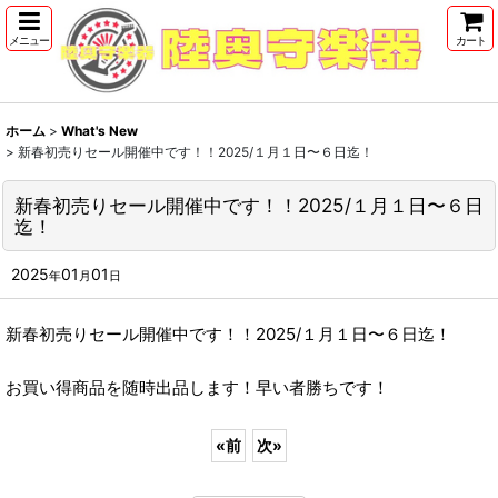
メニュー
カート
ホーム
>
What's New
>
新春初売りセール開催中です！！2025/１月１日〜６日迄！
新春初売りセール開催中です！！2025/１月１日〜６日
迄！
2025
01
01
年
月
日
新春初売りセール開催中です！！2025/１月１日〜６日迄！
お買い得商品を随時出品します！早い者勝ちです！
«
前
次
»