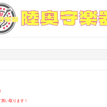
！
て買い取ります！