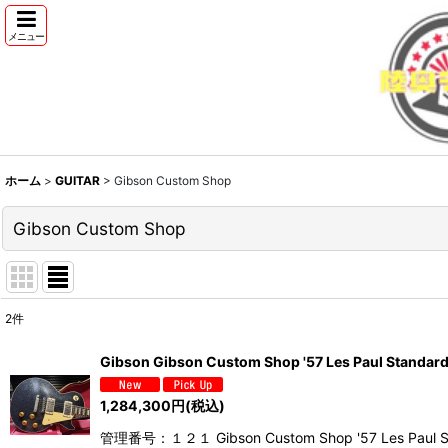
メニュー
ホーム
>
GUITAR
>
Gibson Custom Shop
Gibson Custom Shop
2
件
表示数
:
Gibson Gibson Custom Shop '57 Les Paul Standard R
並び順
:
1,284,300
円
(税込)
管理番号：１２１ Gibson Custom Shop '57 Les Paul Stand