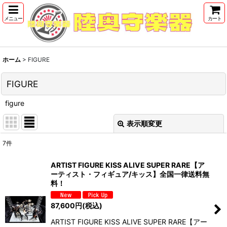
メニュー
カート
ホーム
>
FIGURE
FIGURE
figure
表示順変更
閉じる
7
件
サブカテゴリ
:
ARTIST FIGURE KISS ALIVE SUPER RARE【ア
ーティスト・フィギュア/キッス】全国一律送料無
表示数
:
料！
87,600
円
(税込)
並び順
:
ARTIST FIGURE KISS ALIVE SUPER RARE【アー