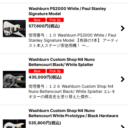
Washburn PS2000 White / Paul Stanley
Signature Model
577,600
円
(税込)
管理番号：１０ Washburn PS2000 White / Paul
Stanley Signature Model 【奇跡の1本】 アーティ
スト本人ステージ実使用機！ 〜…
Washburn Custom Shop N4 Nuno
Bettencourt Black/ White Splatter
435,000
円
(税込)
管理番号：１２６ Washburn Custom Shop N4
Nuno Bettencourt Black/ White Splatter エレキ
ギターの構造史を塗り替えた傑作…
Washburn Custom Shop N4 Nuno
Bettencourt White Prototype / Black Hardware
535,800
円
(税込)