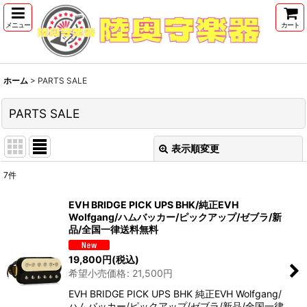
メニュー
カート
ホーム
>
PARTS SALE
PARTS SALE
表示順変更
閉じる
7
件
表示数
:
EVH BRIDGE PICK UPS BHK/純正EVH
Wolfgang/ハムバッカー/ピックアップ/ゼブラ/新
並び順
:
品/全国一律送料無料
19,800
円
(税込)
絞り込む
希望小売価格
:
21,500
円
EVH BRIDGE PICK UPS BHK 純正EVH Wolfgang/
ハムバッカー/ピックアップ/ゼブラ/新品/全国一律