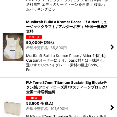
送料無料 エディのリードトーンを再現！ 標準ハ
ムバッキングピッ…
Musikraft Build a Kramer Pacer -1/ Alder/ ミュ
ージッククラフト / アルダーボディ /全国一律送料
無料
50,000
円
(税込)
希望小売価格
:
65,800
円
MusiKraft Build a Kramer Pacer / Alder-1 特別な
Customオーダーにより、basic材とは一味違う、
選りすぐりのハイグレード素材の極上Body。
Ed…
FU-Tone 37mm Titanium Sustain Big Block/チ
タン製/フロイドローズ用/サスティーンブロック/
全国一律送料無料
53,800
円
(税込)
希望小売価格
:
101,600
円
FU-Tone 37mm Titanium Sustain Big Block チタ