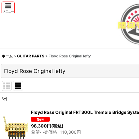
メニュー
ホーム
>
GUITAR PARTS
>
Floyd Rose Original lefty
Floyd Rose Original lefty
6
件
表示数
:
Floyd Rose Original FRT300L Tremolo B
並び順
:
98,300
円
(税込)
希望小売価格
:
110,300
円