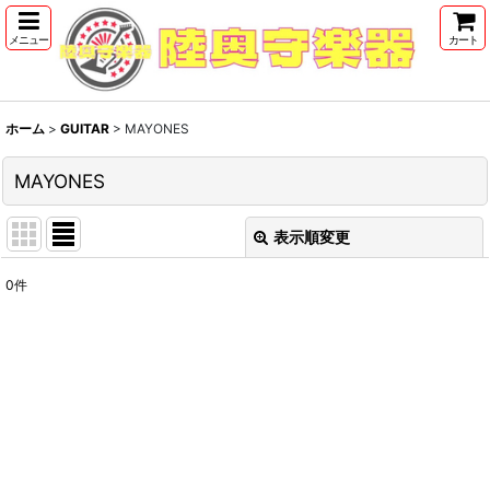
メニュー
カート
ホーム
>
GUITAR
>
MAYONES
MAYONES
表示順変更
閉じる
0
件
表示数
:
並び順
:
絞り込む