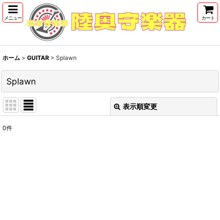
メニュー
カート
ホーム
>
GUITAR
>
Splawn
Splawn
表示順変更
閉じる
0
件
表示数
:
並び順
:
絞り込む