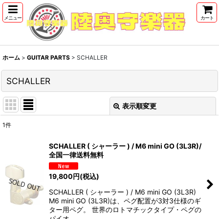
メニュー
カート
ホーム
>
GUITAR PARTS
>
SCHALLER
SCHALLER
表示順変更
閉じる
1
件
表示数
:
SCHALLER ( シャーラー ) / M6 mini GO (3L3R)/
全国一律送料無料
並び順
:
19,800
円
(税込)
絞り込む
SCHALLER ( シャーラー ) / M6 mini GO (3L3R)
M6 mini GO (3L3R)は、ペグ配置が3対3仕様のギ
ター用ペグ。 世界のロトマチックタイプ・ペグの
パイオ…