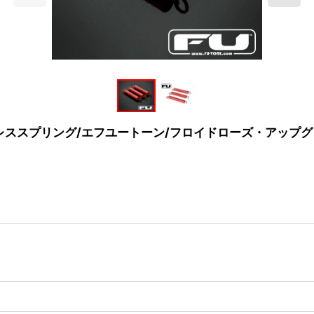
 RED3本/ノイズレススプリング/エフユートーン/フロイドローズ・ア